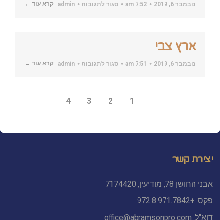
על
קרא עוד ←
נובמבר 6, 2019
7:52 am
סגור לתגובות
admin
הקריירה
הבאה
עופר
חדד
ארץ צבי
על
קרא עוד ←
נובמבר 6, 2019
7:51 am
סגור לתגובות
admin
ארץ
צבי
4
3
2
1
יצירת קשר
אבני החושן 78, מודיעין, 7174420
פקס: +972.8.971.7842
דוא"ל:
office@abramsonpro.com