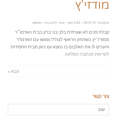
מודזי'ץ
על
אוקטובר 31, 2019
3:02 pm
סגור לתגובות
admin
המוזיקה
חיברה
קבלת פנים לא שגרתית בלב בני ברק בבית האדמו״ר
בין
צה"ל
ממודז׳יץ, כשהחזן הראשי לצה"ל נפגשו עם האדמו"ר
לחסידות
מודזי'ץ
והעניקו לו את האלבום בו נמצא גם ניגון מבית החסידות.
לקריאת הכתבה המלאה
הבא »
צור קשר
שם: