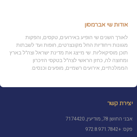
אודות שי אברמסון
לאורך השנים שי הופיע באירועים, טקסים, והפקות
מגוונות וייחודיות החל מקונצרטים, חופות ועד לשבתות
תוכן מוסיקאליות. שי מייצג את מדינת ישראל וצה"ל בארץ
ומחוצה לה, כחזן הראשי לצה"ל בטקסי הזיכרון
הממלכתיים, אירועים רשמיים, מופעים וכנסים.
יצירת קשר
אבני החושן 78, מודיעין, 7174420
פקס: +972.8.971.7842